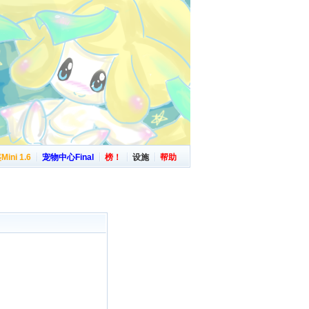
ni 1.6
宠物中心Final
榜！
设施
帮助