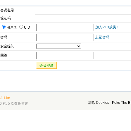
会员登录
验证码
加入PTB成员！
用户名
UID
密码
忘记密码
安全提问
回答
会员登录
.1 Lite
清除 Cookies
-
Poke The 
6 秒, 5 次数据查询