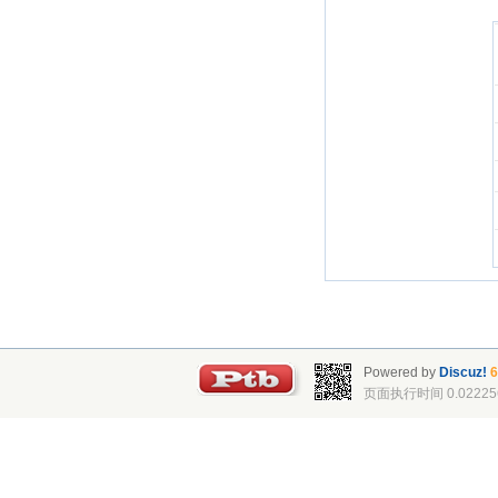
Powered by
Discuz!
6
页面执行时间 0.02225