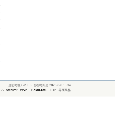
当前时区 GMT+8, 现在时间是 2026-8-6 15:34
BBS
-
Archiver
-
WAP
-
-
Baidu-XML
-
TOP
-
界面风格