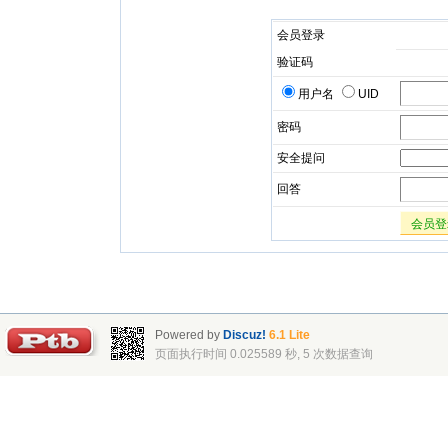
会员登录
验证码
用户名
UID
密码
安全提问
回答
会员登
Powered by
Discuz!
6.1 Lite
页面执行时间 0.025589 秒, 5 次数据查询