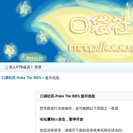
加入PTB成员！
登录
口袋社区-Poke The BBS
» 提示信息
口袋社区-Poke The BBS 提示信息
您无权进行当前操作，这可能因以下原因之一造成
论坛遭到cc攻击，暂停开放
您还没有登录，请填写下面的登录表单后再尝试访问。